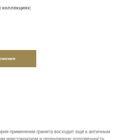
 коллекциях:
ожения
рия применения гранита восходит ещё к античным
им аристократизм и легендарную долговечность