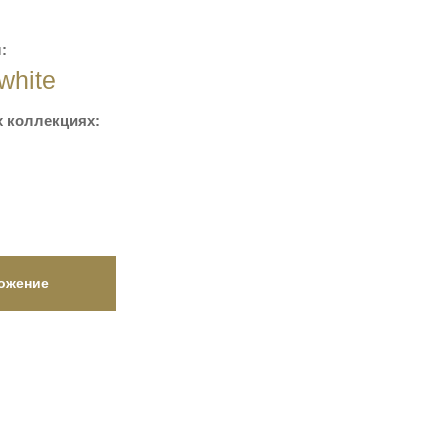
:
 white
 коллекциях:
ожение