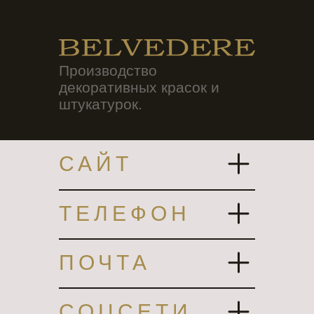
Производство
декоративных красок и
штукатурок.
САЙТ
ТЕЛЕФОН
ПОЧТА
СОЦСЕТИ